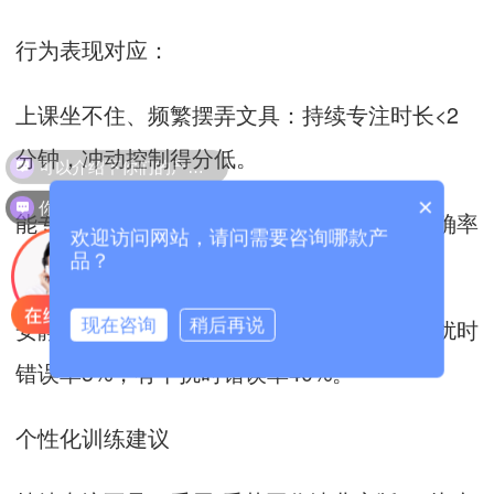
行为表现对应：
上课坐不住、频繁摆弄文具：持续专注时长<2
分钟，冲动控制得分低。
可以介绍下你们的产品么？
你们是怎么收费的呢？
×
能专注玩游戏但写作业分心：兴趣性任务准确率
欢迎访问网站，请问需要咨询哪款产
90%，非兴趣任务准确率40%。
品？
安静环境下表现好，稍有声音就走神：无干扰时
现在咨询
稍后再说
错误率5%，有干扰时错误率40%。
个性化训练建议