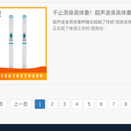
不止测身高体重！超声波身高体
超声波身高体重秤确实超越了传统"测身高
正实现了体测工作的"高效化"...
页
上一页
1
2
3
4
5
6
7
8