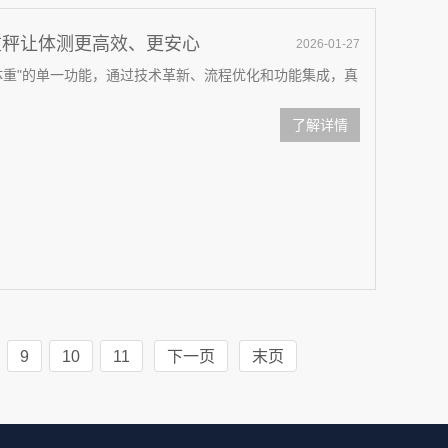
重秤让体测更高效、更安心
2026-01-27
体重"的单一功能，通过技术革新、流程优化和功能集成，真
了解详情
9
10
11
下一页
末页