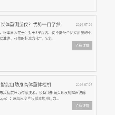
身长体重测量仪？优势一目了然
2026-07-09
，根本原因在于：对于3岁以内、尚不能配合站立测量的小
确、可靠的标准方法**。它的...
了解详情
是智能自助身高体重体检机
2026-07-07
与高精度压力传感技术。设备顶部向头顶发射超声波脉
cm）；底部应变片传感器检测压力...
了解详情