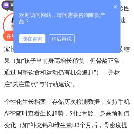
可以介绍下你们的产品么？
×
专业版：面向医生，包含详细检测数据、骨龄图
欢迎访问网站，请问需要咨询哪款产
谱、生长曲线对比及潜在问题分析（如“生长速
品？
率缓慢，建议排查生长激素水平”）。
现在咨询
稍后再说
家长版：采用图文结合形式，用通俗语言解读结
果（如“孩子当前身高增长稍慢，但骨龄正常，
通过调整饮食和运动仍有机会追赶”），并标
注“关注重点”与“行动建议”。
个性化生长档案：存储历次检测数据，支持手机
APP随时查看生长趋势，对比骨龄、身高预测值
变化（如“补充钙和维生素D3个月后，骨密度提