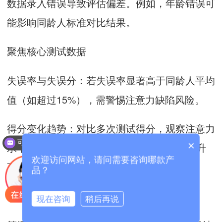
数据录入错误导致评估偏差。例如，年龄错误可
能影响同龄人标准对比结果。
聚焦核心测试数据
失误率与失误分：若失误率显著高于同龄人平均
值（如超过15%），需警惕注意力缺陷风险。
得分变化趋势：对比多次测试得分，观察注意力
可以介绍下你们的产品么？
×
水平是否稳定或改善。例如，得分从60分提升
欢迎访问网站，请问需要咨询哪款产
至75分，说明干预措施有效。
品？
理解评估等级与问题
现在咨询
稍后再说