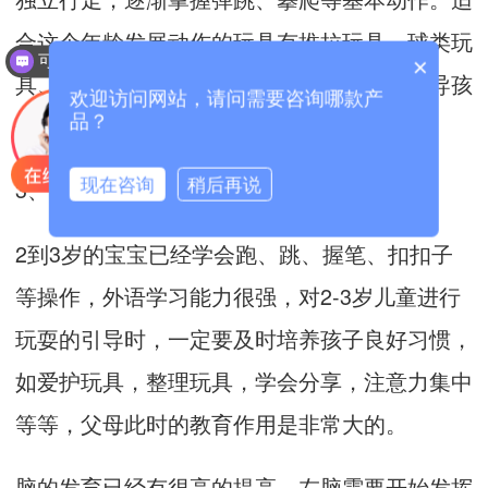
合这个年龄发展动作的玩具有推拉玩具、球类玩
可以介绍下你们的产品么？
×
具、积木玩具等，父母如果有时间，最好教导孩
欢迎访问网站，请问需要咨询哪款产
子玩，会有更好的效果。
品？
现在咨询
稍后再说
3、2-3岁的宝宝
2到3岁的宝宝已经学会跑、跳、握笔、扣扣子
等操作，外语学习能力很强，对2-3岁儿童进行
玩耍的引导时，一定要及时培养孩子良好习惯，
如爱护玩具，整理玩具，学会分享，注意力集中
等等，父母此时的教育作用是非常大的。
脑的发育已经有很高的提高，左脑需要开始发挥