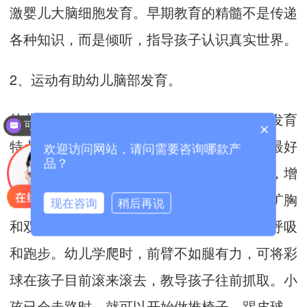
激婴儿大脑细胞发育。早期教育的精髓不是传递
各种知识，而是倾听，指导孩子认识真实世界。
2、运动有助幼儿脑部发育。
幼儿运动要适量，要符合小孩的生理、心理发育
可以介绍下你们的产品么？
×
你们是怎么收费的呢？
特点，要安排一定时间的活动，由浅入深，最好
欢迎访问网站，请问需要咨询哪款产
品？
每天带孩子去室外晒晒太阳，呼吸新鲜空气，增
加营养物质和氧的吸收。同时，帮助孩子做扩胸
现在咨询
稍后再说
和双臂上伸运动。孩子大一些的时可教做深呼吸
和跑步。幼儿学爬时，前臂不如腿有力，可将彩
球在孩子目前滚来滚去，教导孩子往前抓取。小
孩已会走路时，就可以开始做推椅子、踢皮球、