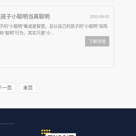
把孩子小聪明当真聪明
2022-09-02
的“小聪明”看成是智慧，总以自己的孩子的“小聪明”自鸣
聪明”行为，其实只是“小...
了解详情
下一页
末页